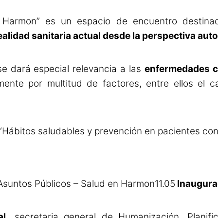
 Harmon” es un espacio de encuentro destinad
realidad sanitaria actual desde la perspectiva au
se dará especial relevancia a las
enfermedades c
ente por multitud de factores, entre ellos el 
“Hábitos saludables y prevención en pacientes co
suntos Públicos – Salud en Harmon
11.05
Inaugura
l,
secretaria general de Humanización, Planific