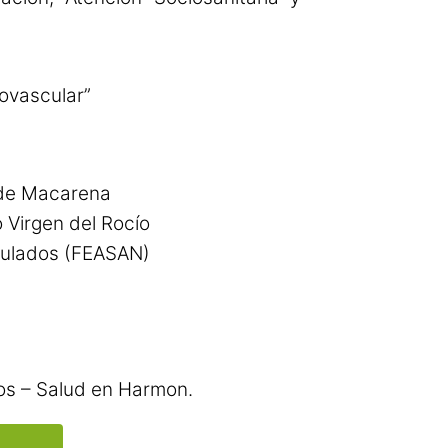
iovascular”
n de Macarena
 Virgen del Rocío
agulados (FEASAN)
s – Salud en Harmon.