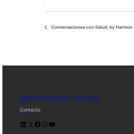
Conversaciones con Salud, by Harmon
Navegación
del
Evento
Política de privacidad y Aviso Legal
Contacto
LinkedIn
X
Facebook
Instagram
YouTube