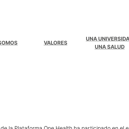
UNA UNIVERSID
 SOMOS
VALORES
UNA SALUD
de la Plataforma One Health ha participado en el e