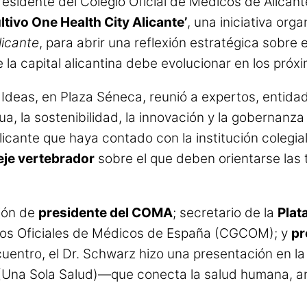
 presidente del Colegio Oficial de Médicos de Alica
tivo One Health City Alicante’
, una iniciativa org
licante
, para abrir una reflexión estratégica sobre
e la capital alicantina debe evolucionar en los próx
 Ideas, en Plaza Séneca, reunió a expertos, entidad
gua, la sostenibilidad, la innovación y la gobernanza
cante que haya contado con la institución colegial
eje vertebrador
sobre el que deben orientarse las
ción de
presidente del COMA
; secretario de la
Plat
gios Oficiales de Médicos de España (CGCOM); y
pr
uentro, el Dr. Schwarz hizo una presentación en la 
 (Una Sola Salud)—que conecta la salud humana, a