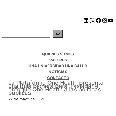
QUIÉNES SOMOS
VALORES
UNA UNIVERSIDAD UNA SALUD
NOTICIAS
CONTACTO
La Plataforma One Health presenta
una guía pionera para trasladar el
enfoque One Health a las políticas
públicas
27 de mayo de 2026