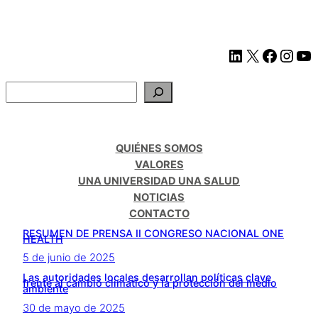
Saltar
al
contenido
LinkedIn
X
Facebook
Instagram
YouTube
B
u
s
c
QUIÉNES SOMOS
a
VALORES
r
UNA UNIVERSIDAD UNA SALUD
NOTICIAS
CONTACTO
RESUMEN DE PRENSA II CONGRESO NACIONAL ONE
HEALTH
5 de junio de 2025
Las autoridades locales desarrollan políticas clave
frente al cambio climático y la protección del medio
ambiente
30 de mayo de 2025