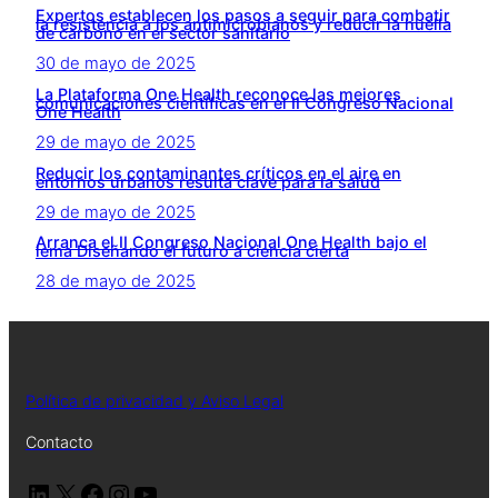
Expertos establecen los pasos a seguir para combatir
la resistencia a los antimicrobianos y reducir la huella
de carbono en el sector sanitario
30 de mayo de 2025
La Plataforma One Health reconoce las mejores
comunicaciones científicas en el II Congreso Nacional
One Health
29 de mayo de 2025
Reducir los contaminantes críticos en el aire en
entornos urbanos resulta clave para la salud
29 de mayo de 2025
Arranca el II Congreso Nacional One Health bajo el
lema Diseñando el futuro a ciencia cierta
28 de mayo de 2025
Política de privacidad y Aviso Legal
Contacto
LinkedIn
X
Facebook
Instagram
YouTube